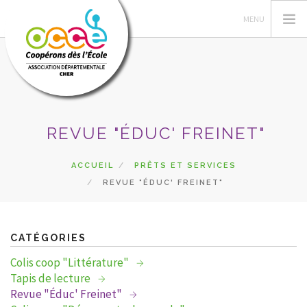
L'OCCE
REVUE "ÉDUC' FREINET"
ACTIONS PÉDAGOGIQUES
GÉRER SA COOPÉRATIVE
ACCUEIL
PRÊTS ET SERVICES
REVUE "ÉDUC' FREINET"
RESSOURCES
DU CÔTÉ DES COOPÉS
PRETS
CATÉGORIES
RECHERCHER
Colis coop "Littérature"
Tapis de lecture
CONTACT
Revue "Éduc' Freinet"