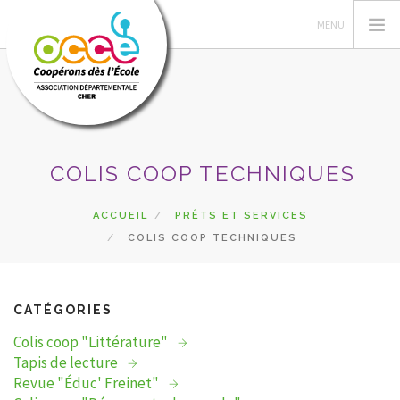
L'OCCE
COLIS COOP TECHNIQUES
ACTIONS PÉDAGOGIQUES
GÉRER SA COOPÉRATIVE
ACCUEIL
PRÊTS ET SERVICES
COLIS COOP TECHNIQUES
RESSOURCES
DU CÔTÉ DES COOPÉS
PRETS
CATÉGORIES
RECHERCHER
Colis coop "Littérature"
Tapis de lecture
CONTACT
Revue "Éduc' Freinet"