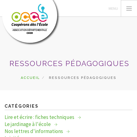
L'OCCE
RESSOURCES PÉDAGOGIQUES
ACTIONS PÉDAGOGIQUES
GÉRER SA COOPÉRATIVE
ACCUEIL
RESSOURCES PÉDAGOGIQUES
RESSOURCES
DU CÔTÉ DES COOPÉS
PRETS
CATÉGORIES
RECHERCHER
Lire et écrire : fiches techniques
Le jardinage à l'école
CONTACT
Nos lettres d'informations