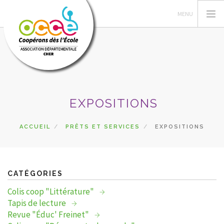
L'OCCE
EXPOSITIONS
ACTIONS PÉDAGOGIQUES
GÉRER SA COOPÉRATIVE
ACCUEIL
PRÊTS ET SERVICES
EXPOSITIONS
RESSOURCES
DU CÔTÉ DES COOPÉS
PRETS
CATÉGORIES
RECHERCHER
Colis coop "Littérature"
Tapis de lecture
CONTACT
Revue "Éduc' Freinet"