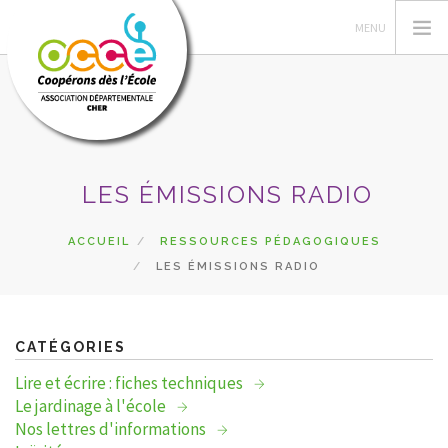
L'OCCE
LES ÉMISSIONS RADIO
ACTIONS PÉDAGOGIQUES
GÉRER SA COOPÉRATIVE
ACCUEIL
RESSOURCES PÉDAGOGIQUES
LES ÉMISSIONS RADIO
RESSOURCES
DU CÔTÉ DES COOPÉS
PRETS
CATÉGORIES
RECHERCHER
Lire et écrire : fiches techniques
Le jardinage à l'école
CONTACT
Nos lettres d'informations