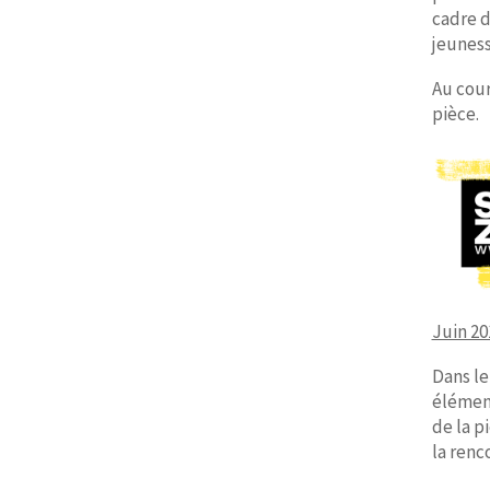
cadre d
jeuness
Au cour
pièce.
Juin 20
Dans le
élément
de la p
la renc