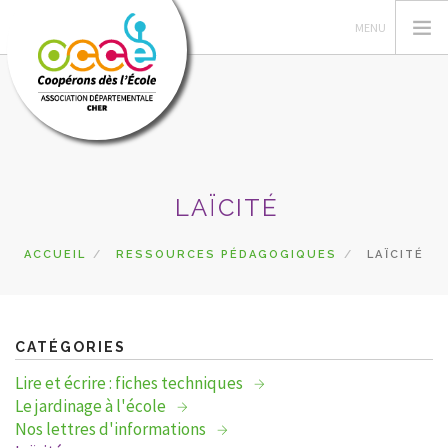
L'OCCE
LAÏCITÉ
ACTIONS PÉDAGOGIQUES
GÉRER SA COOPÉRATIVE
ACCUEIL
RESSOURCES PÉDAGOGIQUES
LAÏCITÉ
RESSOURCES
DU CÔTÉ DES COOPÉS
PRETS
CATÉGORIES
RECHERCHER
Lire et écrire : fiches techniques
Le jardinage à l'école
CONTACT
Nos lettres d'informations