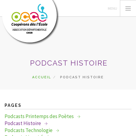
L'OCCE
PODCAST HISTOIRE
ACTIONS PÉDAGOGIQUES
GÉRER SA COOPÉRATIVE
ACCUEIL
PODCAST HISTOIRE
RESSOURCES
DU CÔTÉ DES COOPÉS
PRETS
PAGES
RECHERCHER
Podcasts Printemps des Poètes
Podcast Histoire
CONTACT
Podcasts Technologie