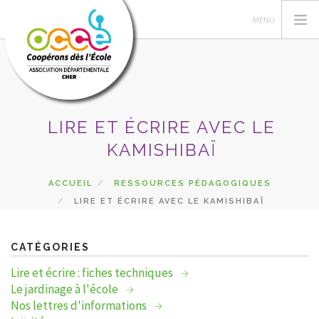
LIRE ET ÉCRIRE AVEC LE
L'OCCE
KAMISHIBAÏ
ACTIONS PÉDAGOGIQUES
GÉRER SA COOPÉRATIVE
ACCUEIL
RESSOURCES PÉDAGOGIQUES
RESSOURCES
LIRE ET ÉCRIRE AVEC LE KAMISHIBAÏ
DU CÔTÉ DES COOPÉS
PRETS
CATÉGORIES
RECHERCHER
Lire et écrire : fiches techniques
Le jardinage à l'école
CONTACT
Nos lettres d'informations