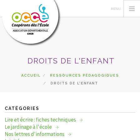
L'OCCE
DROITS DE L'ENFANT
ACTIONS PÉDAGOGIQUES
GÉRER SA COOPÉRATIVE
ACCUEIL
RESSOURCES PÉDAGOGIQUES
DROITS DE L'ENFANT
RESSOURCES
DU CÔTÉ DES COOPÉS
PRETS
CATÉGORIES
RECHERCHER
Lire et écrire : fiches techniques
Le jardinage à l'école
CONTACT
Nos lettres d'informations