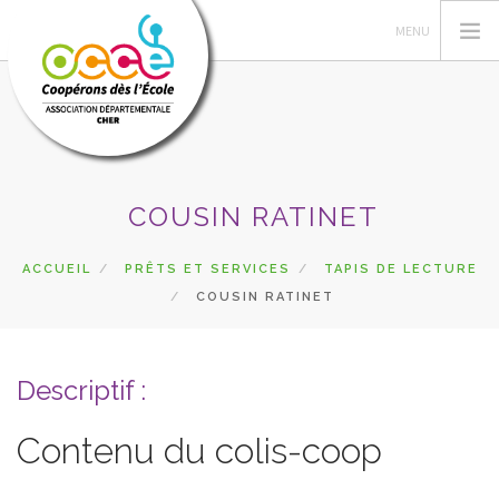
L'OCCE
COUSIN RATINET
ACTIONS PÉDAGOGIQUES
GÉRER SA COOPÉRATIVE
ACCUEIL
PRÊTS ET SERVICES
TAPIS DE LECTURE
COUSIN RATINET
RESSOURCES
DU CÔTÉ DES COOPÉS
PRETS
Descriptif :
RECHERCHER
Contenu du colis-coop
CONTACT