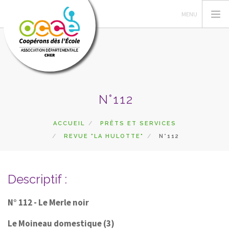
L'OCCE
N°112
ACTIONS PÉDAGOGIQUES
GÉRER SA COOPÉRATIVE
ACCUEIL
PRÊTS ET SERVICES
REVUE "LA HULOTTE"
N°112
RESSOURCES
DU CÔTÉ DES COOPÉS
PRETS
Descriptif :
RECHERCHER
N° 112 - Le Merle noir
CONTACT
Le Moineau domestique (3)