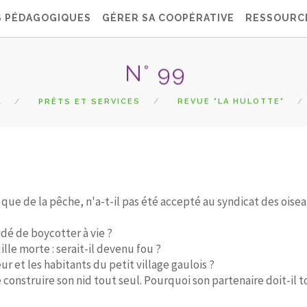
S PÉDAGOGIQUES
GÉRER SA COOPÉRATIVE
RESSOURC
N° 99
L
PRÊTS ET SERVICES
REVUE "LA HULOTTE"
que de la pêche, n'a-t-il pas été accepté au syndicat des oise
dé de boycotter à vie ?
le morte : serait-il devenu fou ?
 et les habitants du petit village gaulois ?
 construire son nid tout seul. Pourquoi son partenaire doit-il 