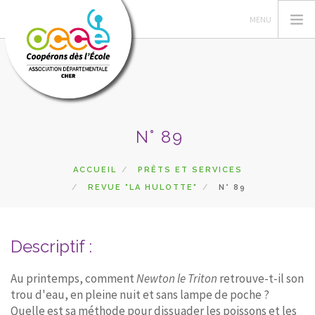
L'OCCE
N° 89
ACTIONS PÉDAGOGIQUES
GÉRER SA COOPÉRATIVE
ACCUEIL
PRÊTS ET SERVICES
REVUE "LA HULOTTE"
N° 89
RESSOURCES
DU CÔTÉ DES COOPÉS
PRETS
Descriptif :
RECHERCHER
Au printemps, comment
Newton le Triton
retrouve-t-il son
trou d'eau, en pleine nuit et sans lampe de poche ?
CONTACT
Quelle est sa méthode pour dissuader les poissons et les