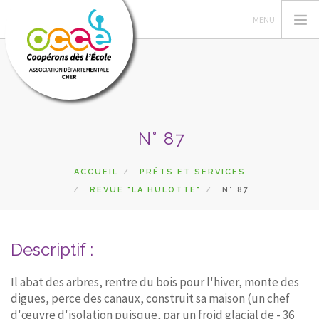
L'OCCE
N° 87
ACTIONS PÉDAGOGIQUES
GÉRER SA COOPÉRATIVE
ACCUEIL
PRÊTS ET SERVICES
REVUE "LA HULOTTE"
N° 87
RESSOURCES
DU CÔTÉ DES COOPÉS
PRETS
Descriptif :
RECHERCHER
Il abat des arbres, rentre du bois pour l'hiver, monte des
digues, perce des canaux, construit sa maison (un chef
CONTACT
d'œuvre d'isolation puisque, par un froid glacial de - 36