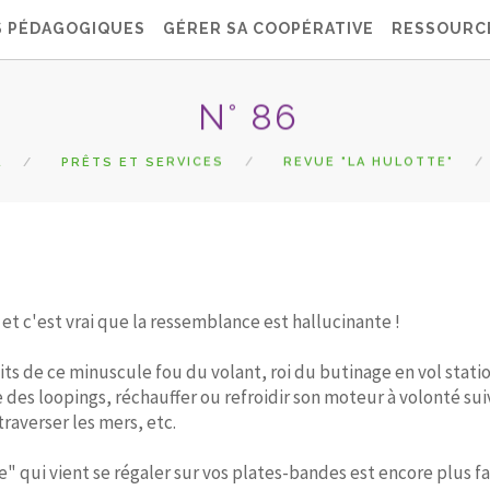
S PÉDAGOGIQUES
GÉRER SA COOPÉRATIVE
RESSOURC
N° 86
L
PRÊTS ET SERVICES
REVUE "LA HULOTTE"
 c'est vrai que la ressemblance est hallucinante !
ts de ce minuscule fou du volant, roi du butinage en vol stati
re des loopings, réchauffer ou refroidir son moteur à volonté sui
raverser les mers, etc.
" qui vient se régaler sur vos plates-bandes est encore plus 