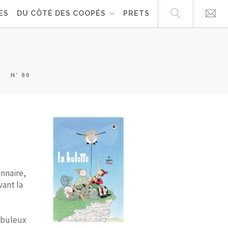
ES
DU CÔTÉ DES COOPÉS
PRETS
N° 86
onnaire,
vant la
fabuleux