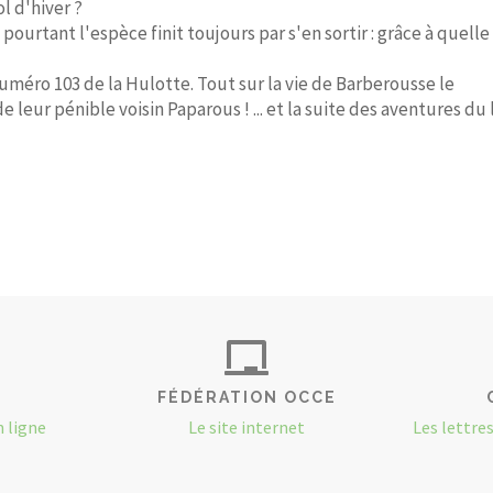
l d'hiver ?
t pourtant l'espèce finit toujours par s'en sortir : grâce à quell
uméro 103 de la Hulotte. Tout sur la vie de Barberousse le
eur pénible voisin Paparous ! ... et la suite des aventures du 
FÉDÉRATION OCCE
n ligne
Le site internet
Les lettre