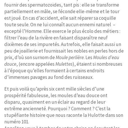
fournir des spermatozoïdes, tant pis : elle se transforme
partiellement en mâle, se féconde elle-même et le tour
est joué. En cas d’accident, elle sait réparer sa coquille
toute seule. On ne lui connaît aucun ennemi naturel –
excepté l’Homme. Elle exerce le plus écolo des métiers :
filtrer l’eau de la rivière en faisant disparaître neuf
dixièmes de ses impuretés. Autrefois, elle faisait aussi un
peu de joaillerie et fournissait les nobles en perles hors de
prix, d’où son surnom de
Moule perlière
. Les
Moules d’eau
douce
, (encore appelées
Mulettes
), étaient si nombreuses
à l’époque qu’elles formaient à certains endroits
d’immenses pavages au fond des ruisseaux.
Et puis voilà qu’après six cent mille siècles d’une
prospérité fabuleuse, les moules d’eau douce ont
disparu, quasiment en un éclair au regard de leur
extrême ancienneté. Pourquoi ? Comment ? C’est la
stupéfiante histoire que nous raconte la Hulotte dans son
numéro 101.