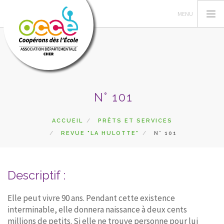
L'OCCE
N° 101
ACTIONS PÉDAGOGIQUES
GÉRER SA COOPÉRATIVE
ACCUEIL
PRÊTS ET SERVICES
REVUE "LA HULOTTE"
N° 101
RESSOURCES
DU CÔTÉ DES COOPÉS
PRETS
Descriptif :
RECHERCHER
Elle peut vivre 90 ans. Pendant cette existence
interminable, elle donnera naissance à deux cents
CONTACT
millions de petits. Si elle ne trouve personne pour lui