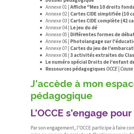
Dossier pédagogique
Annexe 01 |
Affiche "Mes 10 droits fo
Annexe 02 |
Cartes CIDE simplifiée (10 c
Annexe 03 |
Cartes CIDE complète (42 ca
Annexe 04 |
Le jeu du dé
Annexe 05 |
Différentes formes de débat
Annexe 06 |
Photolangage sur l'éducati
Annexe 07 |
Cartes du jeu de l'embarcati
Annexe 08 |
3 activités extraites du Cla
Le numéro spécial Droits de l'enfant 
Ressources pédagogiques
OCCE | Cause
J'accède à mon espace
pédagogique
L'OCCE s'engage pour l
Par son engagement, l’OCCE participe à faire con