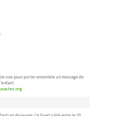
.
eule voix pour porter ensemble un message de
l’enfant.
uxactes.org
.
ants et de jeunes. Ce livret a été remis le 20