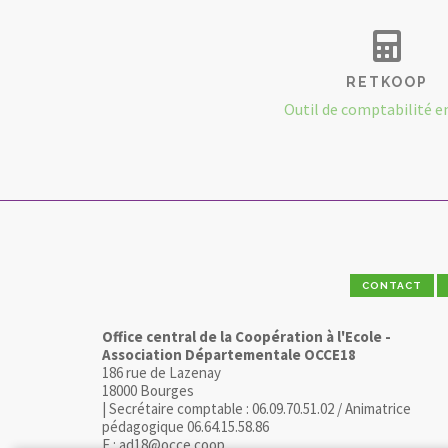
RETKOOP
Outil de comptabilité e
CONTACT
Office central de la Coopération à l'Ecole -
Association Départementale OCCE18
186 rue de Lazenay
18000 Bourges
| Secrétaire comptable : 06.09.70.51.02 / Animatrice
pédagogique 06.64.15.58.86
E : ad18@occe.coop