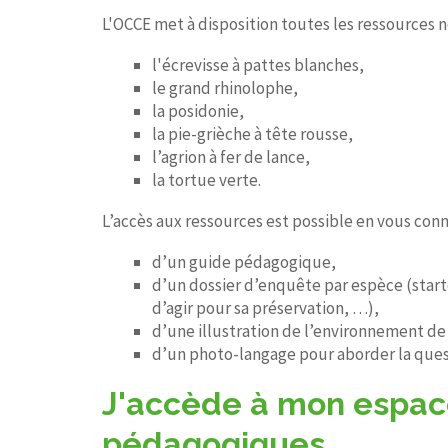
L'OCCE met à disposition toutes les ressources 
l'écrevisse à pattes blanches,
le grand rhinolophe,
la posidonie,
la pie-grièche à tête rousse,
l’agrion à fer de lance,
la tortue verte.
L’accès aux ressources est possible en vous con
d’un guide pédagogique,
d’un dossier d’enquête par espèce (starter
d’agir pour sa préservation, …),
d’une illustration de l’environnement de 
d’un photo-langage pour aborder la quest
J'accède à mon espace
pédagogiques