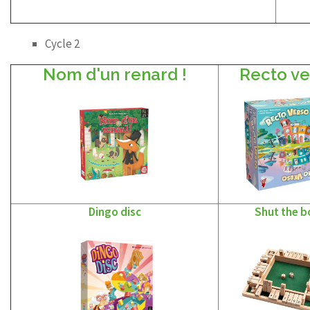
Cycle 2
Nom d'un renard !
Recto ve
Dingo disc
Shut the b