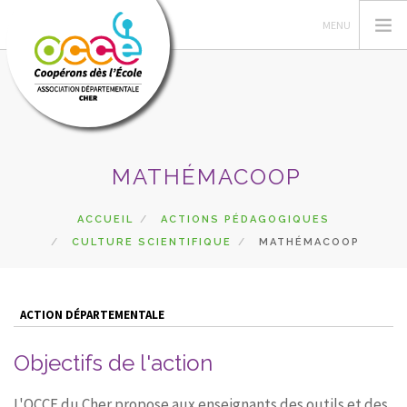
L'OCCE
MATHÉMACOOP
ACTIONS PÉDAGOGIQUES
GÉRER SA COOPÉRATIVE
ACCUEIL
ACTIONS PÉDAGOGIQUES
CULTURE SCIENTIFIQUE
MATHÉMACOOP
RESSOURCES
DU CÔTÉ DES COOPÉS
PRETS
ACTION DÉPARTEMENTALE
RECHERCHER
Objectifs de l'action
CONTACT
L'OCCE du Cher propose aux enseignants des outils et des